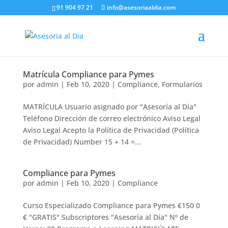
91 904 97 21
info@asesoriaaldia.com
Matrícula Compliance para Pymes
por
admin
|
Feb 10, 2020
|
Compliance
,
Formularios
MATRÍCULA Usuario asignado por "Asesoría al Día"
Teléfono Dirección de correo electrónico Aviso Legal
Aviso Legal Acepto la Política de Privacidad (Política
de Privacidad) Number 15 + 14 =...
Compliance para Pymes
por
admin
|
Feb 10, 2020
|
Compliance
Curso Especializado Compliance para Pymes €150 0
€ "GRATIS" Subscriptores "Asesoría al Día" Nº de