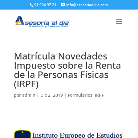
91 904 97 21
info@asesoriaaldia.com
Matrícula Novedades
Impuesto sobre la Renta
de la Personas Físicas
(IRPF)
por
admin
|
Dic 2, 2019
|
Formularios
,
IRPF