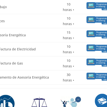
10
abajo
horas •
10
ces
horas •
15
esoría Energética
horas •
10
Factura de Electricidad
horas •
10
 Factura de Gas
horas •
30
amento de Asesoría Energética
horas •