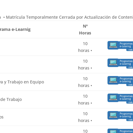
ta • Matrícula Temporalmente Cerrada por Actualización de Conte
Nº
rama e-Learnig
Horas
10
horas •
10
horas •
10
va y Trabajo en Equipo
horas •
10
 de Trabajo
horas •
10
os
horas •
10