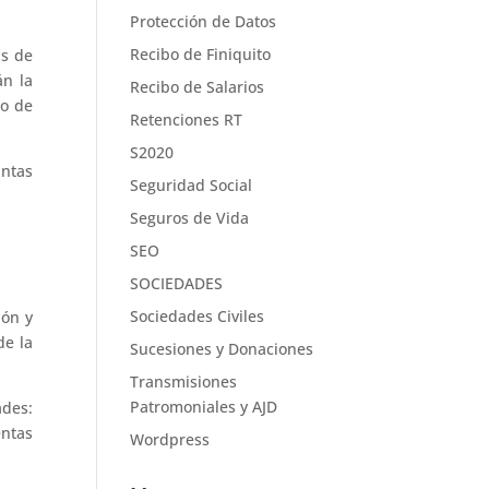
Protección de Datos
Recibo de Finiquito
as de
án la
Recibo de Salarios
lo de
Retenciones RT
S2020
intas
Seguridad Social
Seguros de Vida
SEO
SOCIEDADES
Sociedades Civiles
ión y
de la
Sucesiones y Donaciones
Transmisiones
Patromoniales y AJD
ades:
entas
Wordpress