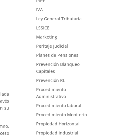
IRPF
IVA
Ley General Tributaria
LSSICE
Marketing
Peritaje Judicial
Planes de Pensiones
Prevención Blanqueo
Capitales
Prevención RL
Procedimiento
glada
Administrativo
ravés
Procedimiento laboral
on su
Procedimiento Monitorio
Propiedad Horizontal
umno,
Propiedad Industrial
oceso