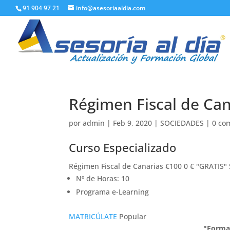
91 904 97 21
info@asesoriaaldia.com
Régimen Fiscal de Can
por
admin
|
Feb 9, 2020
|
SOCIEDADES
|
0 co
Curso Especializado
Régimen Fiscal de Canarias €100 0 € "GRATIS" 
Nº de Horas: 10
Programa e-Learning
MATRICÚLATE
Popular
"Forma