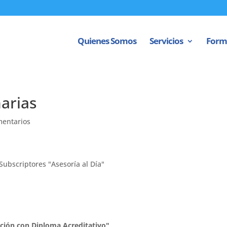
Quienes Somos
Servicios
Form
arias
mentarios
Subscriptores "Asesoría al Día"
ción con Diploma Acreditativo"