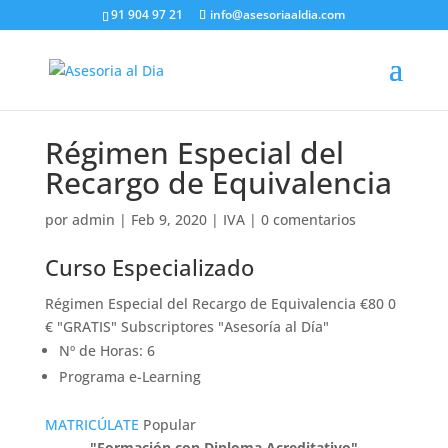
91 904 97 21
info@asesoriaaldia.com
Régimen Especial del
Recargo de Equivalencia
por
admin
|
Feb 9, 2020
|
IVA
|
0 comentarios
Curso Especializado
Régimen Especial del Recargo de Equivalencia €80 0
€ "GRATIS" Subscriptores "Asesoría al Día"
Nº de Horas: 6
Programa e-Learning
MATRICÚLATE
Popular
"Formación con Diploma Acreditativo"