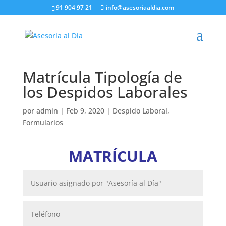
91 904 97 21
info@asesoriaaldia.com
Matrícula Tipología de
los Despidos Laborales
por
admin
|
Feb 9, 2020
|
Despido Laboral
,
Formularios
MATRÍCULA