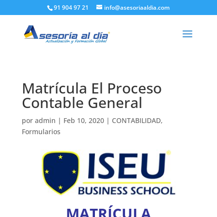
91 904 97 21
info@asesoriaaldia.com
Matrícula El Proceso
Contable General
por
admin
|
Feb 10, 2020
|
CONTABILIDAD
,
Formularios
MATRÍCULA