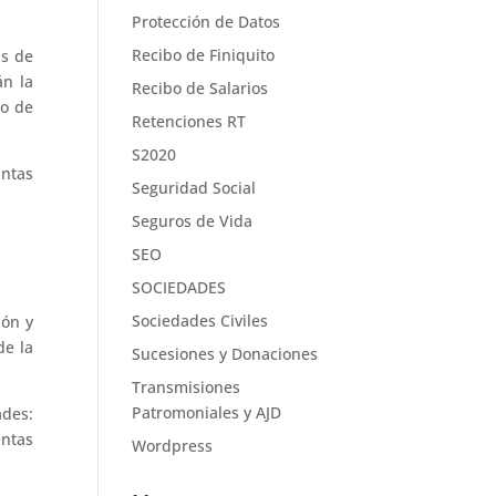
Protección de Datos
Recibo de Finiquito
as de
án la
Recibo de Salarios
lo de
Retenciones RT
S2020
intas
Seguridad Social
Seguros de Vida
SEO
SOCIEDADES
Sociedades Civiles
ión y
de la
Sucesiones y Donaciones
Transmisiones
Patromoniales y AJD
ades:
entas
Wordpress