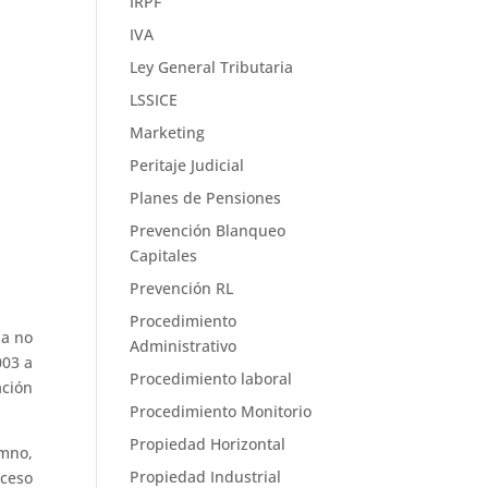
IRPF
IVA
Ley General Tributaria
LSSICE
Marketing
Peritaje Judicial
Planes de Pensiones
Prevención Blanqueo
Capitales
Prevención RL
Procedimiento
za no
Administrativo
003 a
Procedimiento laboral
ación
Procedimiento Monitorio
Propiedad Horizontal
umno,
Propiedad Industrial
oceso