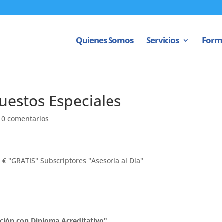
Quienes Somos
Servicios
Form
puestos Especiales
|
0 comentarios
0 € "GRATIS" Subscriptores "Asesoría al Día"
ción con Diploma Acreditativo"