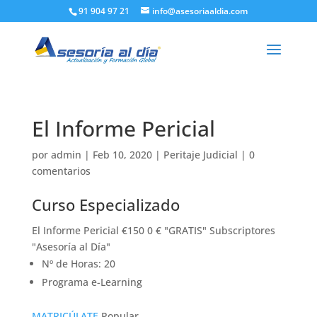
91 904 97 21
info@asesoriaaldia.com
El Informe Pericial
por
admin
|
Feb 10, 2020
|
Peritaje Judicial
|
0
comentarios
Curso Especializado
El Informe Pericial €150 0 € "GRATIS" Subscriptores
"Asesoría al Día"
Nº de Horas: 20
Programa e-Learning
MATRICÚLATE
Popular