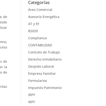
Categorías
Área Comercial
ma de
Asesoría Energética
desde
AT y EF
lizar
B2020
Compliance
umno,
CONTABILIDAD
oceso
Contrato de Trabajo
Derecho Inmobiliario
as de
Despido Laboral
án la
lo de
Empresa Familiar
Formularios
intas
Impuesto Patrimonio
IRPF
IRPF