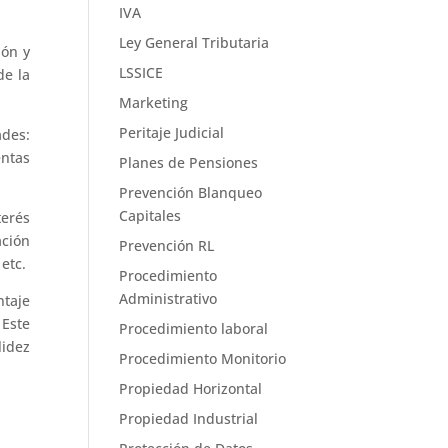
IVA
Ley General Tributaria
ión y
LSSICE
de la
Marketing
Peritaje Judicial
ades:
entas
Planes de Pensiones
Prevención Blanqueo
Capitales
erés
ción
Prevención RL
etc.
Procedimiento
Administrativo
ntaje
 Este
Procedimiento laboral
lidez
Procedimiento Monitorio
Propiedad Horizontal
Propiedad Industrial